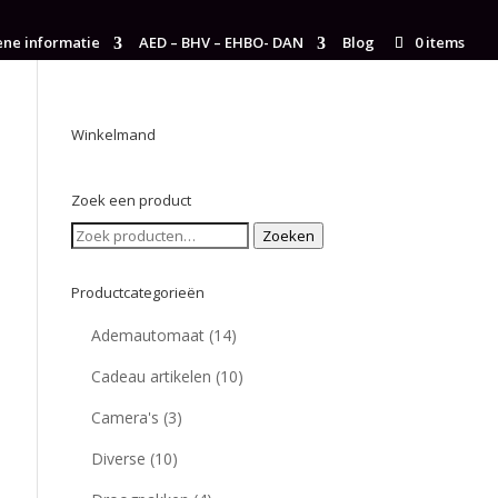
ne informatie
AED – BHV – EHBO- DAN
Blog
0 items
Winkelmand
Zoek een product
Zoeken
Zoeken
naar:
Productcategorieën
Ademautomaat
(14)
Cadeau artikelen
(10)
Camera's
(3)
Diverse
(10)