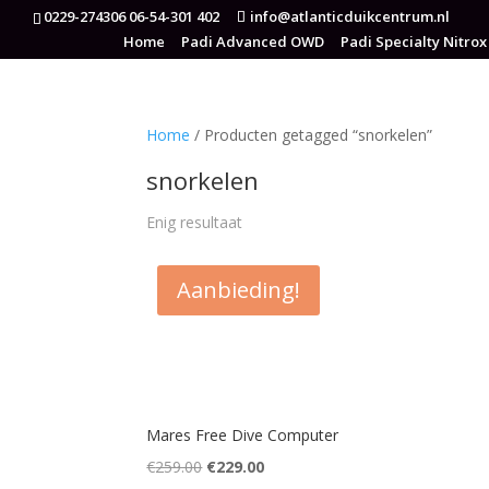
0229-274306 06-54-301 402
info@atlanticduikcentrum.nl
Home
Padi Advanced OWD
Padi Specialty Nitrox
Home
/ Producten getagged “snorkelen”
snorkelen
Enig resultaat
Aanbieding!
Mares Free Dive Computer
Oorspronkelijke
Huidige
€
259.00
€
229.00