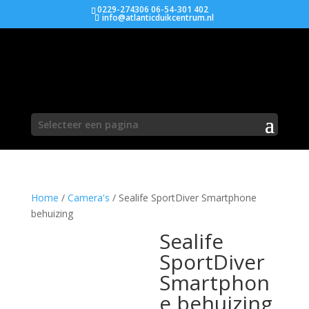
0229-274306 06-54-301 402
info@atlanticduikcentrum.nl
Selecteer een pagina
Home
/
Camera's
/ Sealife SportDiver Smartphone
behuizing
Sealife
SportDiver
Smartphon
e behuizing