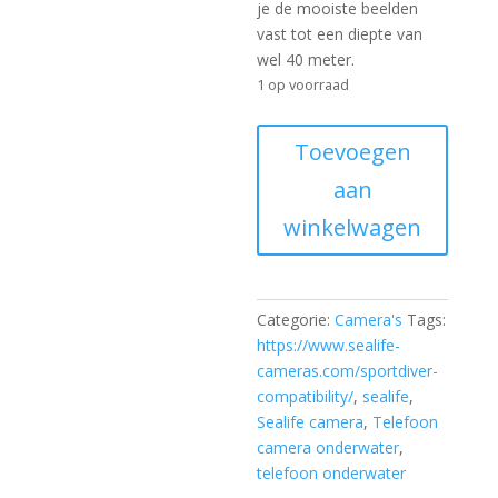
je de mooiste beelden
vast tot een diepte van
wel 40 meter.
1 op voorraad
Sealife
Toevoegen
SportDiver
aan
Smartphone
behuizing
winkelwagen
aantal
Categorie:
Camera's
Tags:
https://www.sealife-
cameras.com/sportdiver-
compatibility/
,
sealife
,
Sealife camera
,
Telefoon
camera onderwater
,
telefoon onderwater