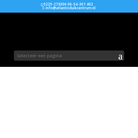
0229-274306 06-54-301 402
info@atlanticduikcentrum.nl
Selecteer een pagina